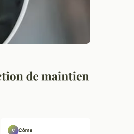
tion de maintien
Côme
C