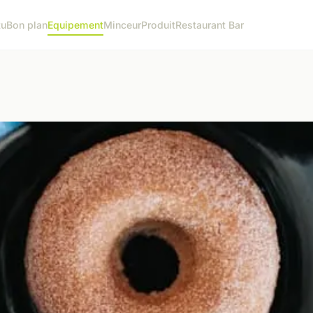
tu
Bon plan
Equipement
Minceur
Produit
Restaurant Bar